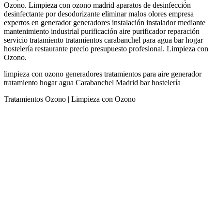
Ozono. Limpieza con ozono madrid aparatos de desinfección
desinfectante por desodorizante eliminar malos olores empresa
expertos en generador generadores instalación instalador mediante
mantenimiento industrial purificación aire purificador reparación
servicio tratamiento tratamientos carabanchel para agua bar hogar
hostelería restaurante precio presupuesto profesional. Limpieza con
Ozono.
limpieza con ozono generadores tratamientos para aire generador
tratamiento hogar agua Carabanchel Madrid bar hostelería
Tratamientos Ozono | Limpieza con Ozono